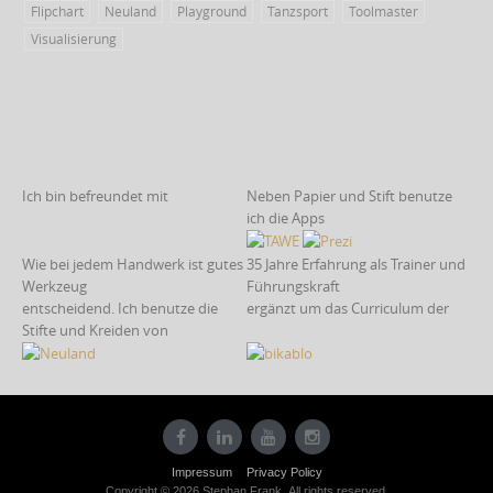
Flipchart
Neuland
Playground
Tanzsport
Toolmaster
Visualisierung
Ich bin befreundet mit
Neben Papier und Stift benutze
ich die Apps
Wie bei jedem Handwerk ist gutes
35 Jahre Erfahrung als Trainer und
Werkzeug
Führungskraft
entscheidend. Ich benutze die
ergänzt um das Curriculum der
Stifte und Kreiden von
Impressum
Privacy Policy
Copyright © 2026 Stephan Frank. All rights reserved.