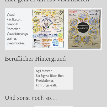
c
o
Visual
n
Facilitator.
Graphik
t
Recorder.
e
Visualisierungs
n
trainer.
Sketchnoter.
t
Beruflicher Hintergrund
Agil Master.
Six Sigma Black Belt.
Projektleiter.
Führungskraft.
Und sonst noch so…