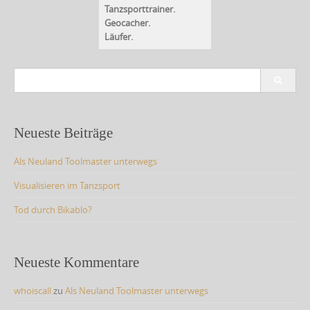
Tanzsporttrainer.
Geocacher.
Läufer.
S
e
a
r
c
Neueste Beiträge
h
f
Als Neuland Toolmaster unterwegs
o
r
Visualisieren im Tanzsport
:
Tod durch Bikablo?
Neueste Kommentare
whoiscall
zu
Als Neuland Toolmaster unterwegs