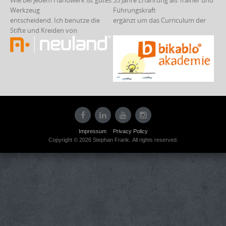
Wie bei jedem Handwerk ist gutes
35 Jahre Erfahrung als Trainer und
Werkzeug
Führungskraft
entscheidend. Ich benutze die
ergänzt um das Curriculum der
Stifte und Kreiden von
Impressum
Privacy Policy
Copyright © 2026 Stephan Frank. All rights reserved.