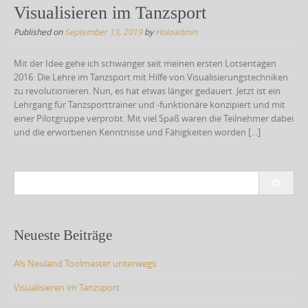
Visualisieren im Tanzsport
c
Published on
September 13, 2019
by
Holoadmin
o
n
Mit der Idee gehe ich schwanger seit meinen ersten Lotsentagen
t
2016: Die Lehre im Tanzsport mit Hilfe von Visualisierungstechniken
zu revolutionieren. Nun, es hat etwas länger gedauert. Jetzt ist ein
e
Lehrgang für Tanzsporttrainer und -funktionäre konzipiert und mit
n
einer Pilotgruppe verprobt. Mit viel Spaß waren die Teilnehmer dabei
t
und die erworbenen Kenntnisse und Fähigkeiten worden […]
S
e
a
r
c
Neueste Beiträge
h
f
Als Neuland Toolmaster unterwegs
o
r
Visualisieren im Tanzsport
: