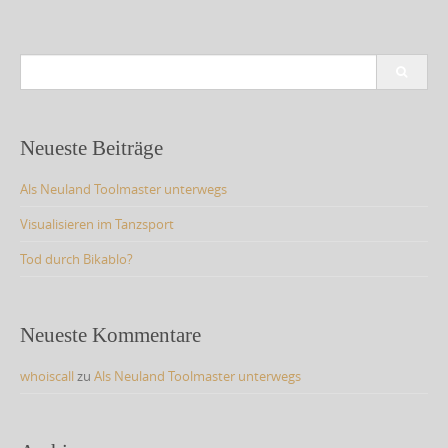
S
e
a
r
c
Neueste Beiträge
h
f
Als Neuland Toolmaster unterwegs
o
r
Visualisieren im Tanzsport
:
Tod durch Bikablo?
Neueste Kommentare
whoiscall
zu
Als Neuland Toolmaster unterwegs