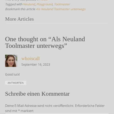
Tagged with
Neuland
,
Playground
,
Toolmaster
Bookmark this article
Als Neuland Toolmaster unterwegs
More Articles
P
o
s
One thought on “
Als Neuland
t
Toolmaster unterwegs
”
n
whoiscall
a
September 16, 2023
v
i
Good luck!
g
ANTWORTEN
a
Schreibe einen Kommentar
t
i
Deine E-Mail-Adresse wird nicht veröffentlicht.
Erforderliche Felder
o
sind mit
*
markiert