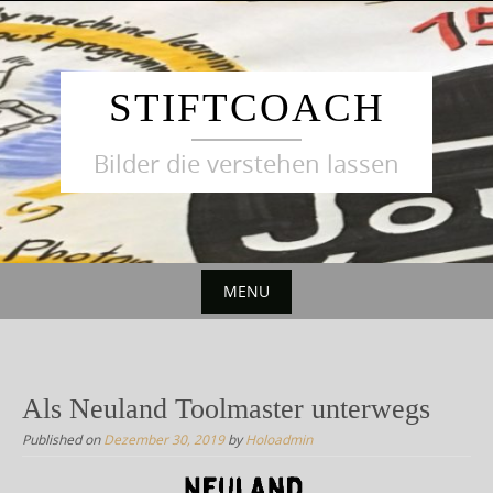
S
k
i
p
STIFTCOACH
t
o
Bilder die verstehen lassen
c
o
n
t
e
MENU
n
S
t
k
i
Als Neuland Toolmaster unterwegs
p
Published on
Dezember 30, 2019
by
Holoadmin
t
o